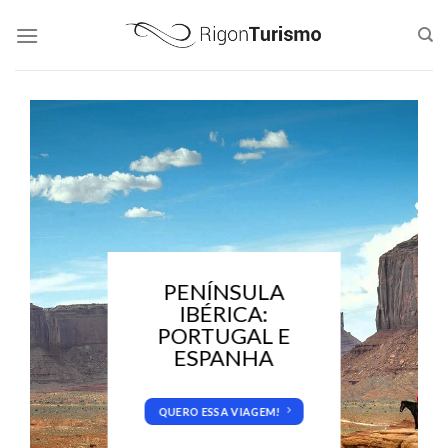
Skip
to
content
PENÍNSULA
IBÉRICA:
PORTUGAL E
ESPANHA
QUERO ESSA VIAGEM!