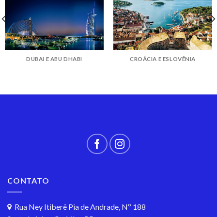
DUBAI E ABU DHABI
CROÁCIA E ESLOVÊNIA
CONTATO
Rua Ney Itiberê Pia de Andrade, Nº 188